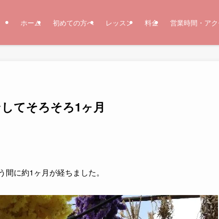
ホーム
初めての方へ
レッスン
料金
営業時間・アク
オープンしてそろそろ1ヶ月
という間に約1ヶ月が経ちました。