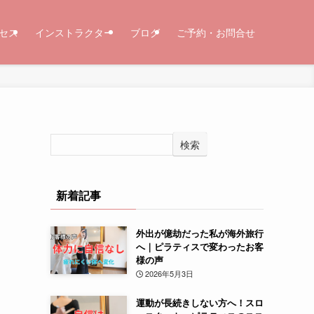
セス
インストラクター
ブログ
ご予約・お問合せ
検索
新着記事
外出が億劫だった私が海外旅行
へ｜ピラティスで変わったお客
様の声
2026年5月3日
運動が長続きしない方へ！スロ