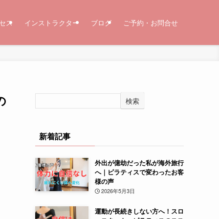
セス
インストラクター
ブログ
ご予約・お問合せ
の
検索
新着記事
外出が億劫だった私が海外旅行
へ｜ピラティスで変わったお客
様の声
2026年5月3日
運動が長続きしない方へ！スロ